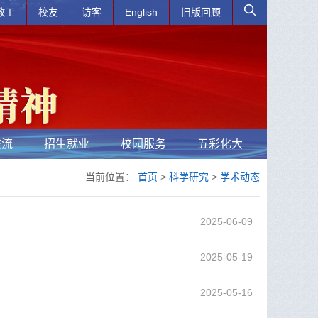
教工
校友
访客
English
旧版回顾
交流
招生就业
校园服务
五彩化大
当前位置：
首页
>
科学研究
>
学术动态
2025-06-09
2025-05-19
2025-05-16