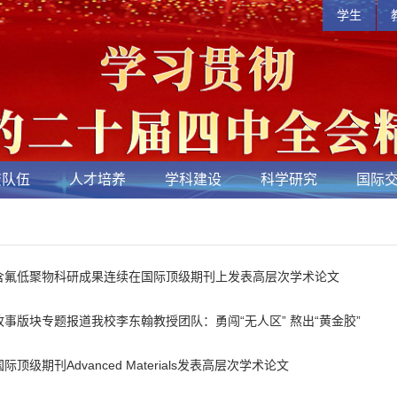
学生
资队伍
人才培养
学科建设
科学研究
国际
含氟低聚物科研成果连续在国际顶级期刊上发表高层次学术论文
事版块专题报道我校李东翰教授团队：勇闯“无人区” 熬出“黄金胶”
级期刊Advanced Materials发表高层次学术论文